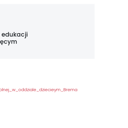
 edukacji
cięcym
olnej_w_oddziale_dziecieym_Brema