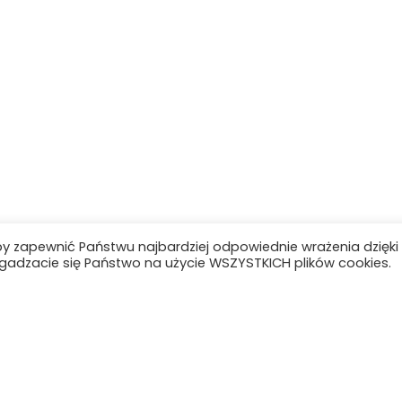
by zapewnić Państwu najbardziej odpowiednie wrażenia dzięki
 zgadzacie się Państwo na użycie WSZYSTKICH plików cookies.
Kontakt
Grono pedagogicz
Uczniowie
Aktualności