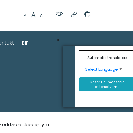
ontakt
BIP
Automatic translators
Select Language
▼
Resetuj tlumaczenie
automatyczne
 oddziale dziecięcym