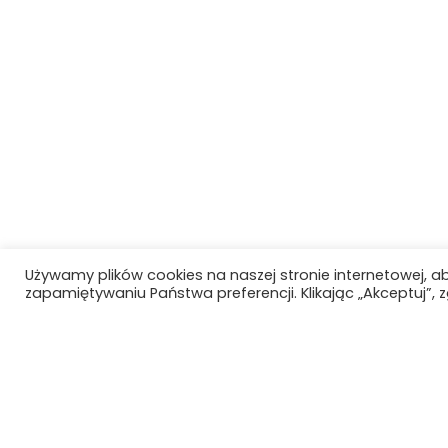
Używamy plików cookies na naszej stronie internetowej, a
zapamiętywaniu Państwa preferencji. Klikając „Akceptuj”,
Szkoła Polska przy
Konsulacie Generalnym RP