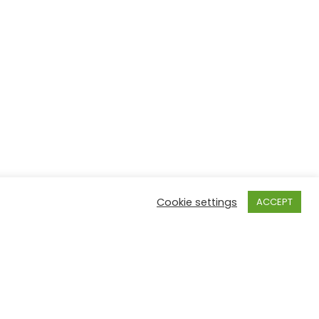
Cookie settings
ACCEPT
ne
brema@orpeg.gov.pl