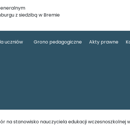
 Generalnym
mburgu z siedzibą w Bremie
la uczniów
Grono pedagogiczne
Akty prawne
K
ór na stanowisko nauczyciela edukacji wczesnoszkolnej w