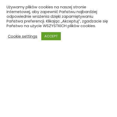
Używamy plików cookies na naszej stronie
internetowej, aby zapewnić Państwu najbardziej
odpowiednie wrażenia dzięki zapamiętywaniu
Państwa preferencji. Klikając „Akceptuj”, zgadzacie się
Państwo na użycie WSZYSTKICH plików cookies.
Cookie settings
ACCEPT
Szkoła Polska przy Konsulacie Generalnym RP
w Hamburgu z siedzibą w Bremie