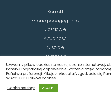
Kontakt
Grono pedagogiczne
Uczniowie
Aktualności
O szkole
Rekrutacja
Akty prawne
Używamy plików cookies na naszej stronie internetowej, 
Państwu najbardziej odpowiednie wrażenia dzięki zapami
Ochrona danych osobowych
Państwa preferencji. Klikając „Akceptuj”, zgadzacie się Pa
WSZYSTKICH plików cookies.
Polityka prywatności
Cookie settings
ACCEPT
Deklaracja dostępności
BIP