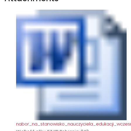
nabor_na_stanowisko_nauczyciela_edukacji_wczes