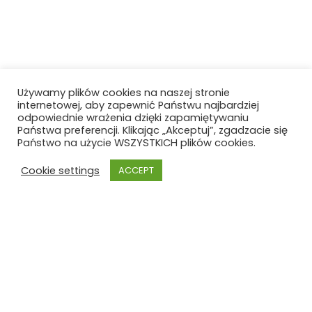
Używamy plików cookies na naszej stronie
internetowej, aby zapewnić Państwu najbardziej
odpowiednie wrażenia dzięki zapamiętywaniu
Państwa preferencji. Klikając „Akceptuj”, zgadzacie się
Państwo na użycie WSZYSTKICH plików cookies.
Cookie settings
ACCEPT
Szkoła Polska przy Konsulacie Generalnym RP
w Hamburgu z siedzibą w Bremie